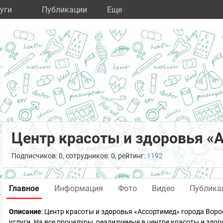
уги
Публикации
Eще
Центр красоты и здоровья «
Подписчиков: 0, сотрудников: 0, рейтинг:
1192
Главное
Информация
Фото
Видео
Публика
Описание
: Центр красоты и здоровья «Ассортимед» города Вор
услуги. На все процедуры, реализуемые в центре красоты и здор