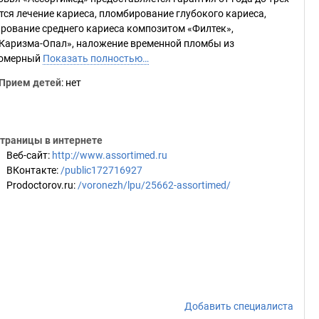
тся лечение кариеса, пломбирование глубокого кариеса,
ирование среднего кариеса композитом «Филтек»,
Каризма-Опал», наложение временной пломбы из
номерный
Показать полностью…
Прием детей
: нет
траницы в интернете
Веб-сайт
:
http://www.assortimed.ru
ВКонтакте
:
/public172716927
Prodoctorov.ru
:
/voronezh/lpu/25662-assortimed/
Добавить специалиста