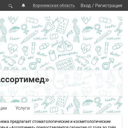
🔔
Вход
/
Регистрация
Воронежская область
🔍
Ассортимед»
ции
Услуги
онежа предлагает стоматологические и косметологические
овья «Ассортимед» предоставляется гарантия от года до трёх