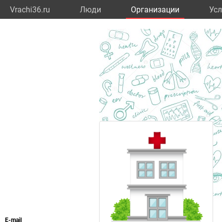
Vrachi36.ru
Люди
Организации
Усл