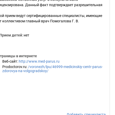
лицензирована. Данный факт подтверждает разрешительная
ской прием ведут сертифицированные специалисты, имеющие
ит коллективом главный врач Помогалова Г. В.
Прием детей
: нет
траницы в интернете
Веб-сайт
:
http://www.med-parus.ru
Prodoctorov.ru
:
/voronezh/lpu/46999-medicinskiy-centr-parus-
zdorovya-na-volgogradskoy/
Добавить специалиста