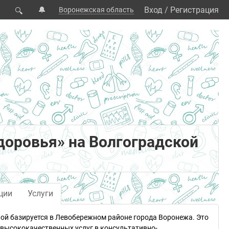
🔔
Вход
/
Регистрация
Воронежская область
🔍
доровья» на Волгоградской
ции
Услуги
кой базируется в Левобережном районе города Воронежа. Это
высококачественных услуг в консультативно-