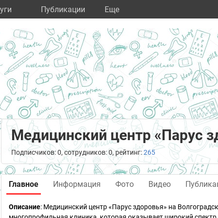
уги
Публикации
Eще
Медицинский центр «Парус з
Подписчиков: 0, сотрудников: 0, рейтинг:
265
Главное
Информация
Фото
Видео
Публика
Описание
: Медицинский центр «Парус здоровья» на Волгоградс
многопрофильная клиника, которая оказывает широкий спектр 