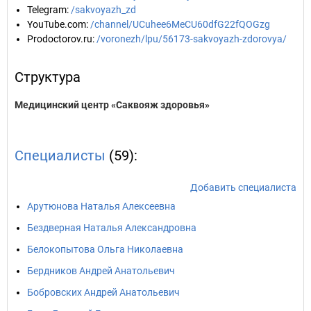
Telegram
:
/sakvoyazh_zd
YouTube.com
:
/channel/UCuhee6MeCU60dfG22fQOGzg
Prodoctorov.ru
:
/voronezh/lpu/56173-sakvoyazh-zdorovya/
Структура
Медицинский центр «Саквояж здоровья»
Специалисты
(59):
Добавить специалиста
Арутюнова Наталья Алексеевна
Бездверная Наталья Александровна
Белокопытова Ольга Николаевна
Бердников Андрей Анатольевич
Бобровских Андрей Анатольевич