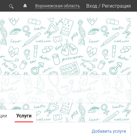
🔔
Вход
/
Регистрация
Воронежская область
🔍
ции
Услуги
Добавить услуги