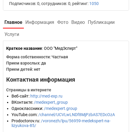
Подписчиков: 0, сотрудников: 0, рейтинг:
1050
Главное
Информация
Фото
Видео
Публикации
Услуги
Краткое название
:
ООО "МедЭсперт"
Форма собственности
: Частная
Прием взрослых
: да
Прием детей
: нет
Контактная информация
Страницы в интернете
Веб-сайт
:
http://med-exp.ru
ВКонтакте
:
/medexpert_group
Одноклассники
:
/medexpert.group
YouTube.com
:
/channel/UCVLwLNDf8MjPzbAS7EDcOzA
Prodoctorov.ru
:
/voronezh/lpu/56959-medekspert-na-
lizyukova-85/