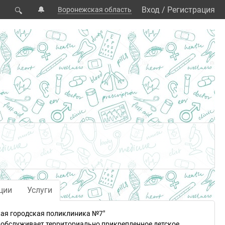
🔔
Вход
/
Регистрация
Воронежская область
🔍
ции
Услуги
ая городская поликлиника №7"
обслуживает территориально прикрепленное детское