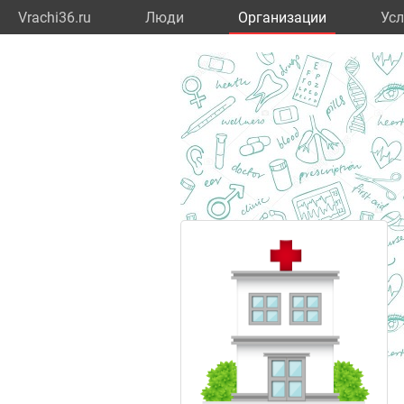
Vrachi36.ru
Люди
Организации
Усл