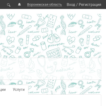
🔔
Вход
/
Регистрация
Воронежская область
🔍
ции
Услуги