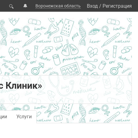
🔔
Вход
/
Регистрация
Воронежская область
🔍
с Клиник»
ции
Услуги