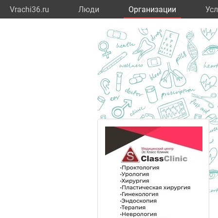
Vrachi36.ru
Люди
Организации
Усл