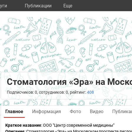
уги
Публикации
Eще
Стоматология «Эра» на Моск
Подписчиков: 0, сотрудников: 0, рейтинг:
408
Главное
Информация
Фото
Видео
Публика
Краткое название
:
ООО "Центр современной медицины"
Описание
: Стоматология «Эра» на Московском проспекте дисло