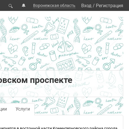
🔔
Вход
/
Регистрация
Воронежская область
🔍
овском проспекте
ции
Услуги
цируется в восточной части Коминтерновского района города