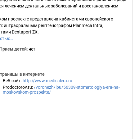
ся лечением дентальных заболеваний и восстановлением
ком проспекте представлена кабинетами европейского
 интраоральным рентгенографом Planmeca Intra,
тами Dentaport ZX.
остью…
Прием детей
: нет
траницы в интернете
Веб-сайт
:
http://www.medicalera.ru
Prodoctorov.ru
:
/voronezh/lpu/56309-stomatologiya-era-na-
moskovskom-prospekte/