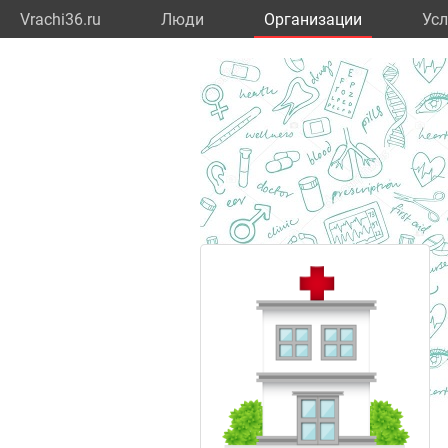
Vrachi36.ru
Люди
Организации
Усл