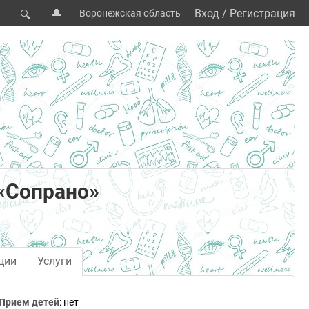
🔔
Вход
/
Регистрация
Воронежская область
🔍
«Сопрано»
ции
Услуги
Прием детей
: нет