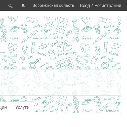
🔔
Вход
/
Регистрация
Воронежская область
🔍
ции
Услуги