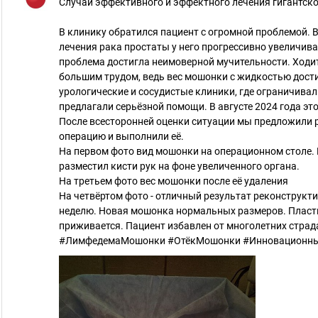
Случай эффективного и эффектного лечения гигантс
В клинику обратился пациент с огромной проблемой. В
лечения рака простаты у него прогрессивно увеличи
проблема достигла неимоверной мучительности. Ходи
большим трудом, ведь вес мошонки с жидкостью дости
урологические и сосудистые клиники, где ограничивал
предлагали серьёзной помощи. В августе 2024 года эт
После всесторонней оценки ситуации мы предложили 
операцию и выполнили её.
На первом фото вид мошонки на операционном столе. 
разместил кисти рук на фоне увеличенного органа.
На третьем фото вес мошонки после её удаления
На четвёртом фото - отличный результат реконструкт
неделю. Новая мошонка нормальных размеров. Пласти
приживается. Пациент избавлен от многолетних страд
#ЛимфедемаМошонки #ОтёкМошонки #Инновационны