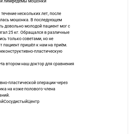
кой лимфедемы мошонки
 течение нескольких лет, после
валась мошонка. В последующем
ть довольно молодой пациент мог с
гал 25 кг. Обращался в различные
ись только советами, но не
от пациент пришёл к нам на приём.
реконструктивно-пластическую
На втором наш доктор для сравнения
ивно-пластической операции через
ка на коже полового члена
аний.
йСосудистыйЦентр