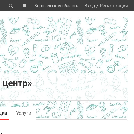
🔔
Вход
/
Регистрация
Воронежская область
🔍
 центр»
ции
Услуги