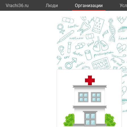
Vrachi36.ru
Люди
Организации
Усл