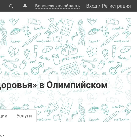
🔔
Вход
/
Регистрация
Воронежская область
🔍
доровья» в Олимпийском
ции
Услуги
уг