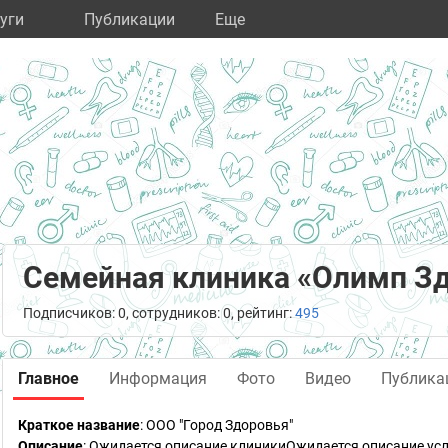
уги
Публикации
Eще
Семейная клиника «Олимп З
Подписчиков: 0, сотрудников: 0, рейтинг:
495
Главное
Информация
Фото
Видео
Публика
Краткое название
:
ООО "Город Здоровья"
Описание
: Ожидается описание клиникиОжидается описание усл