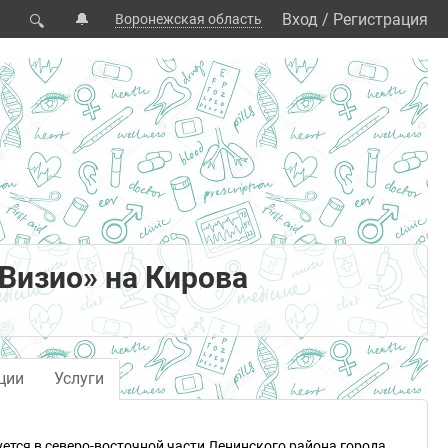
🔔
Вход
/
Регистрация
Воронежская область
🔍
Визио» на Кирова
ции
Услуги
ется в северо-восточной части Ленинского района города