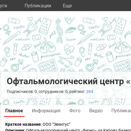
уги
Публикации
Eще
Офтальмологический центр «
Подписчиков: 0, сотрудников: 0, рейтинг:
364
Главное
Информация
Фото
Видео
Публика
Краткое название
:
ООО "Эвентус"
Описание
: Офтальмологический центр «Визио» на Кирова базиру