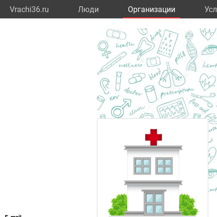
Vrachi36.ru
Люди
Организации
Усл