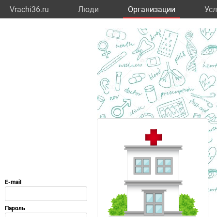
Vrachi36.ru
Люди
Организации
Усл