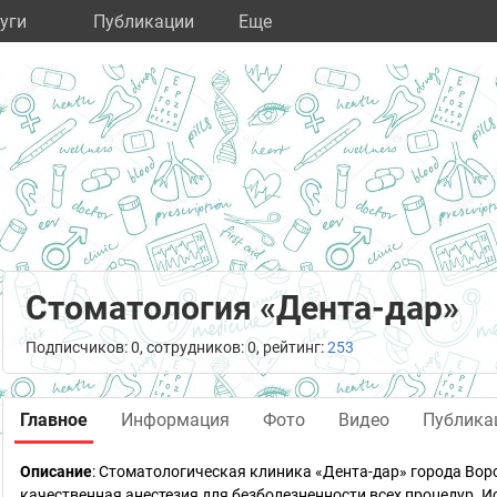
уги
Публикации
Eще
Стоматология «Дента-дар»
Подписчиков: 0, сотрудников: 0, рейтинг:
253
Главное
Информация
Фото
Видео
Публика
Описание
: Стоматологическая клиника «Дента-дар» города Во
качественная анестезия для безболезненности всех процедур. 