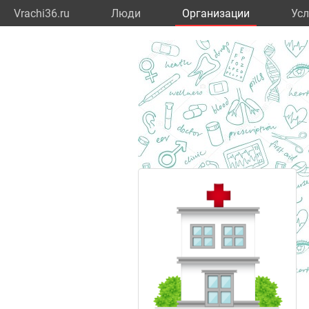
Vrachi36.ru
Люди
Организации
Усл