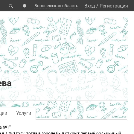
🔔
Вход
/
Регистрация
Воронежская область
🔍
ева
ции
Услуги
а №1"
 в 1780 году, тогда в городе был открыт первый больничный