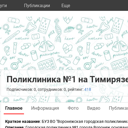
уги
Публикации
Eще
Поликлиника №1 на Тимиряз
Подписчиков: 0, сотрудников: 0, рейтинг:
418
Главное
Информация
Фото
Видео
Публика
Краткое название
:
БУЗ ВО "Воронежская городская поликлиник
Описание
: Городская поликлиника №1 города Воронеж основана