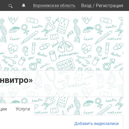
🔔
Вход
/
Регистрация
Воронежская область
🔍
нвитро»
ции
Услуги
Добавить видеозаписи