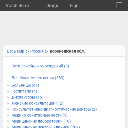
Vrachi36.ru
Люди
Eще
🔔
Ворон
🔍
Весь мир
▷
Россия
▷
Воронежская обл.
Сети лечебных учреждений (0)
Лечебные учреждения (589)
Больницы (41)
Госпитали (4)
Диспансеры (16)
Женские консультации (12)
Консультативно-диагностические центры (2)
Медико-санитарные части (3)
Медицинские лаборатории (18)
Медицинские центры, клиники (202)