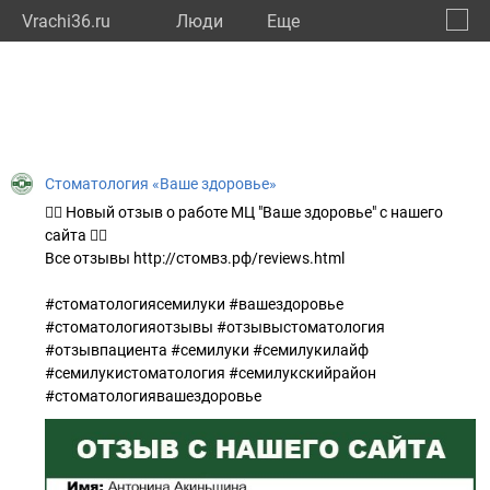
Vrachi36.ru
Люди
Eще
🔔
Ворон
🔍
Стоматология «Ваше здоровье»
👍🏻 Новый отзыв о работе МЦ "Ваше здоровье" с нашего
сайта 👇🏻
Все отзывы http://стомвз.рф/reviews.html
#стоматологиясемилуки #вашездоровье
#стоматологияотзывы #отзывыстоматология
#отзывпациента #семилуки #семилукилайф
#семилукистоматология #семилукскийрайон
#стоматологиявашездоровье