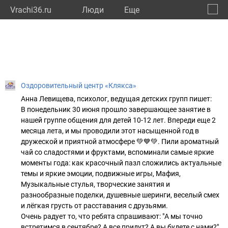
Vrachi36.ru
Люди
Eще
🔔
Ворон
🔍
Оздоровительный центр «Клякса»
Анна Левищева, психолог, ведущая детских групп пишет:
В понедельник 30 июня прошло завершающее занятие в
нашей группе общения для детей 10-12 лет. Впереди еще 2
месяца лета, и мы проводили этот насыщенной год в
дружеской и приятной атмосфере 💚💙💚. Пили ароматный
чай со сладостями и фруктами, вспоминали самые яркие
моменты года: как красочный пазл сложились актуальные
темы и яркие эмоции, подвижные игры, Мафия,
Музыкальные стулья, творческие занятия и
разнообразные поделки, душевные шеринги, веселый смех
и лёгкая грусть от расставания с друзьями.
Очень радует то, что ребята спрашивают: "А мы точно
встретимся в сентябре? А все придут? А вы будете с нами?"