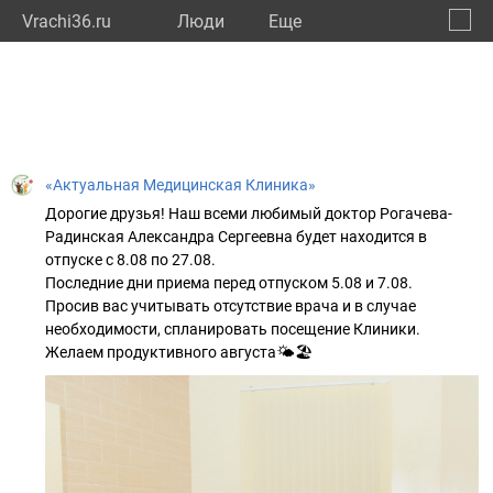
Vrachi36.ru
Люди
Eще
🔔
Ворон
🔍
«Актуальная Медицинская Клиника»
Дорогие друзья! Наш всеми любимый доктор Рогачева-
Радинская Александра Сергеевна будет находится в
отпуске с 8.08 по 27.08.
Последние дни приема перед отпуском 5.08 и 7.08.
Просив вас учитывать отсутствие врача и в случае
необходимости, спланировать посещение Клиники.
Желаем продуктивного августа🌤️🏖️