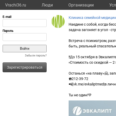
Vrachi36.ru
Люди
Организации
Усл
Клиника семейной медици
Наедине с собой, когда бес
задача загоняет в угол - ст
Встреча с психиатром, раз
быть, реальный спасательн
Забыли пароль?
❗️До 15 октября в Эвкалипт
▫️Стоимость со скидкой — 2
Зарегистрироваться
Останься «на плаву»🤗, зап
☎️212-39-72
📲[vk.me/evkaliptmed|в лич
Ты не один!💚