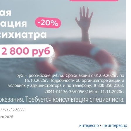
167709845_6555
сен 2025
интересно
/
не интересно