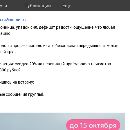
уги
Публикации
Eще
ны «Эвкалипт»
сонница, упадок сил, дефицит радости, ощущение, что любая
рашно.
говор с профессионалом - это безопасная передышка, и, может
ый круг.
е акция: скидка 20% на первичный приём врача-психиатра.
 800 рублей.
ишись на встречу:
ные сообщения группы].