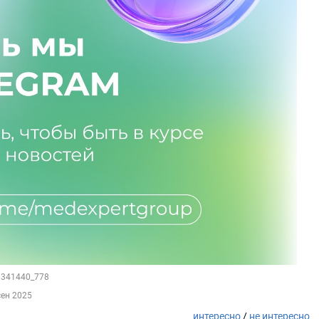
41341440_778
сен 2025
интересно
/
не интересно