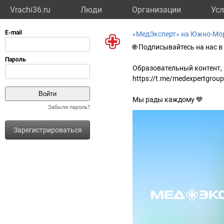
Vrachi36.ru
Люди
Организации
Усл
«МедЭксперт» на Южно-Мо
🌐 Подписывайтесь на нас в
Образовательный контент, 
https://t.me/medexpertgroup
Мы рады каждому 💙
Забыли пароль?
Зарегистрироваться