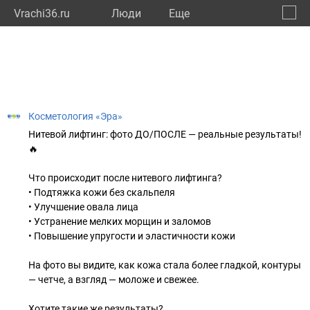
Vrachi36.ru
Люди
Eще
🔔
Ворон
🔍
Косметология «Эра»
Нитевой лифтинг: фото ДО/ПОСЛЕ — реальные результаты!
🔥
Что происходит после нитевого лифтинга?
• Подтяжка кожи без скальпеля
• Улучшение овала лица
• Устранение мелких морщин и заломов
• Повышение упругости и эластичности кожи
На фото вы видите, как кожа стала более гладкой, контуры
— четче, а взгляд — моложе и свежее.
Хотите такие же результаты?