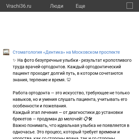
Vrachi36.ru
Люди
Eще
🔔
Ворон
🔍
Стоматология «Дентика» на Московском проспекте
✨ На фото безупречные улыбки - результат кропотливого
труда врачей-ортодонтов. Каждый ортодонтический
пациент проходит долгий путь, в котором сочетаются
знания, терпение и время. 🦷
Работа ортодонта — это искусство, требующее не только
навыков, но и умения слушать пациента, учитывать его
особенности и пожелания.
Каждый этап лечения — от диагностики до установки
брекетов — продуман до мелочей! 📋🛠
Важно понимать, что идеальная улыбка не появляется в
одночасье. Это процесс, который требует времени и
упорства, как со стороны врача, так и со стороны