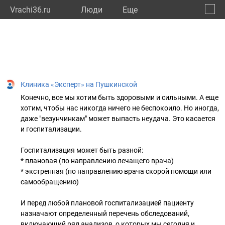
Vrachi36.ru
Люди
Eще
🔔
Ворон
🔍
Клиника «Эксперт» на Пушкинской
Конечно, все мы хотим быть здоровыми и сильными. А еще
хотим, чтобы нас никогда ничего не беспокоило. Но иногда,
даже "везунчинкам" может выпасть неудача. Это касается
и госпитализации.
⠀
Госпитализация может быть разной:
* плановая (по направлению лечащего врача)
* экстренная (по направлению врача скорой помощи или
самообращению)
⠀
И перед любой плановой госпитализацией пациенту
назначают определенный перечень обследований,
включающий ряд анализов, о которых мы сегодня и