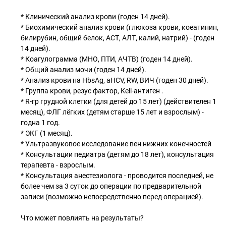
* Клинический анализ крови (годен 14 дней).
* Биохимический анализ крови (глюкоза крови, коеатинин,
билирубин, общий белок, АСТ, АЛТ, калий, натрий) - (годен
14 дней).
* Коагулограмма (МНО, ПТИ, АЧТВ) (годен 14 дней).
* Общий анализ мочи (годен 14 дней).
* Анализ крови на HbsAg, aHCV, RW, ВИЧ (годен 30 дней).
* Группа крови, резус фактор, Kell-антиген .
* R-гр грудной клетки (для детей до 15 лет) (действителен 1
месяц), ФЛГ лёгких (детям старше 15 лет и взрослым) -
годна 1 год.
* ЭКГ (1 месяц).
* Ультразвуковое исследование вен нижних конечностей
* Консультации педиатра (детям до 18 лет), консультация
терапевта - взрослым.
* Консультация анестезиолога - проводится последней, не
более чем за 3 суток до операции по предварительной
записи (возможно непосредственно перед операцией).
⠀
Что может повлиять на результаты?