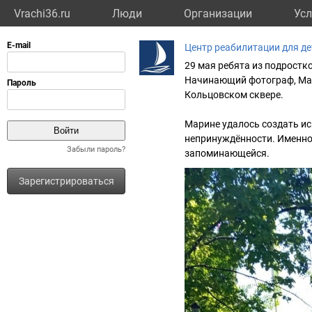
Vrachi36.ru
Люди
Организации
Усл
Центр реабилитации для де
29 мая ребята из подростк
Начинающий фотограф, Мар
Кольцовском сквере.
Марине удалось создать ис
непринуждённости. Именно
Забыли пароль?
запоминающейся.
Зарегистрироваться