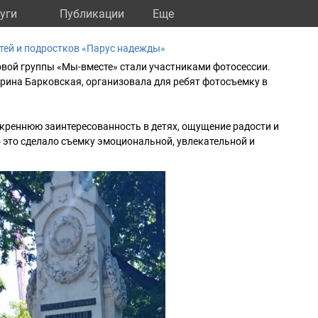
уги
Публикации
Eще
тей и подростков «Парус надежды»
овой группы «Мы-вместе» стали участниками фотосессии.
ина Барковская, организовала для ребят фотосъемку в
креннюю заинтересованность в детях, ощущение радости и
 это сделало съемку эмоциональной, увлекательной и