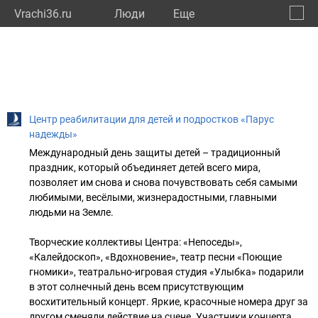
Vrachi36.ru
Люди
Eще
🔔
Ворон
🔍
Центр реабилитации для детей и подростков «Парус
надежды»
Международный день защиты детей – традиционный
праздник, который объединяет детей всего мира,
позволяет им снова и снова почувствовать себя самыми
любимыми, весёлыми, жизнерадостными, главными
людьми на Земле.
Творческие коллективы Центра: «Непоседы»,
«Калейдоскоп», «Вдохновение», театр песни «Поющие
гномики», театрально-игровая студия «Улыбка» подарили
в этот солнечный день всем присутствующим
восхитительный концерт. Яркие, красочные номера друг за
другом сменяли действие на сцене. Участники концерта