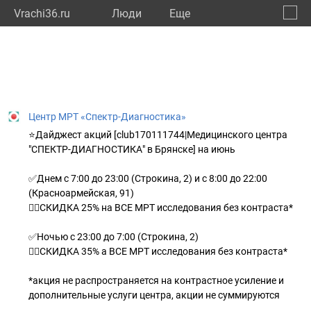
Vrachi36.ru
Люди
Eще
🔔
Ворон
🔍
Центр МРТ «Спектр-Диагностика»
⭐Дайджест акций [club170111744|Медицинского центра
"СПЕКТР-ДИАГНОСТИКА" в Брянске] на июнь
✅Днем с 7:00 до 23:00 (Строкина, 2) и с 8:00 до 22:00
(Красноармейская, 91)
👉🏻СКИДКА 25% на ВСЕ МРТ исследования без контраста*
✅Ночью с 23:00 до 7:00 (Строкина, 2)
👉🏻СКИДКА 35% а ВСЕ МРТ исследования без контраста*
*акция не распространяется на контрастное усиление и
дополнительные услуги центра, акции не суммируются