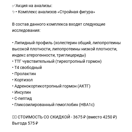
✅Акция на анализы:
✨• Комплекс анализов «Стройная фигура»
В состав данного комплекса входят следующие
исследования:
• Липидный профиль (холестерин общий, липопротеины
высокой плотности, липопротеины низкой плотности,
индекс атерогенности, триглицериды)
• ТТГ чувствительный (тиреотропный гормон)
• Т4 свободный
• Пролактин
• Кортизол
• Адренокортикотропный гормон (АКТГ)
• Инсулин
• С-пептид
• Гликозилированный гемоглобин (HBA1c)
👉🏻 СТОИМОСТЬ СО СКИДКОЙ - 3675 ₽ (вместо 4250 ₽)
Выгода 575 ₽