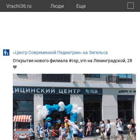
Vrachi36.ru
Люди
Eще
🔔
Ворон
🔍
«Центр Современной Педиатрии» на Энгельса
Открытие нового филиала #csp_vrn на Ленинградской, 28
💙