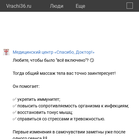
Vrachi36.ru
Люди
Eще
🔔
Ворон
🔍
Медицинский центр «Спасибо, Доктор!»
Любите, чтобы было "всё включено"? 😏
Тогда общий массаж тела вас точно заинтересует!
Он помогает:
⠀
✅ укрепить иммунитет;
✅ повысить сопротивляемость организма к инфекциям;
✅ восстановить тонус мышц;
✅ справиться со стрессами и тревожностью.
⠀
Первые изменения в самочувствии заметны уже после
одного сеанса 🙌