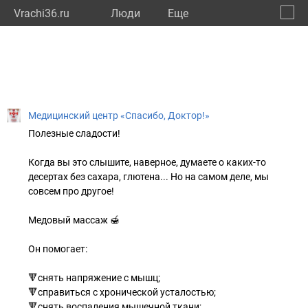
Vrachi36.ru
Люди
Eще
🔔
Ворон
🔍
Медицинский центр «Спасибо, Доктор!»
Полезные сладости!
Когда вы это слышите, наверное, думаете о каких-то
десертах без сахара, глютена... Но на самом деле, мы
совсем про другое!
Медовый массаж 🍯
Он помогает:
🔻снять напряжение с мышц;
🔻справиться с хронической усталостью;
🔻снять воспаления мышечной ткани;