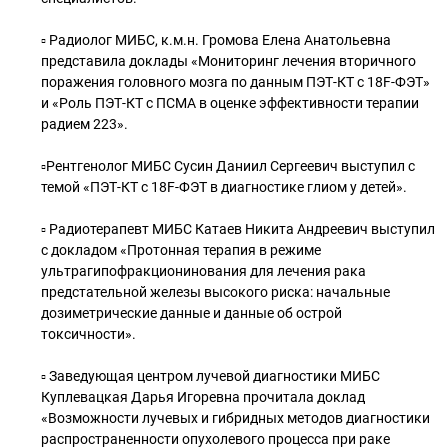
▫ Радиолог МИБС, к.м.н. Громова Елена Анатольевна
представила доклады «Мониторинг лечения вторичного
поражения головного мозга по данным ПЭТ-КТ с 18F-ФЭТ»
и «Роль ПЭТ-КТ с ПСМА в оценке эффективности терапии
радием 223».
▫Рентгенолог МИБС Сусин Даниил Сергеевич выступил с
темой «ПЭТ-КТ с 18F-ФЭТ в диагностике глиом у детей».
▫ Радиотерапевт МИБС Катаев Никита Андреевич выступил
с докладом «Протонная терапия в режиме
ультрагипофракционинования для лечения рака
предстательной железы высокого риска: начальные
дозиметрические данные и данные об острой
токсичности».
▫ Заведующая центром лучевой диагностики МИБС
Куплевацкая Дарья Игоревна прочитала доклад
«Возможности лучевых и гибридных методов диагностики
распространенности опухолевого процесса при раке