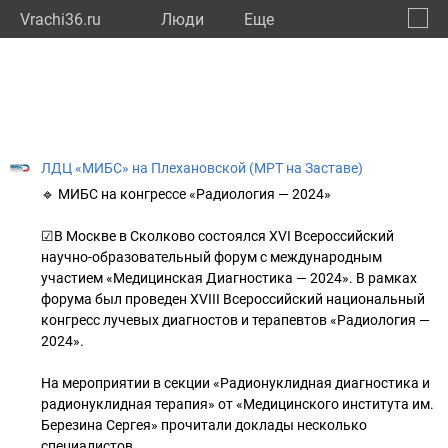
Vrachi36.ru
Люди
Eще
🔔
Ворон
🔍
ЛДЦ «МИБС» на Плехановской (МРТ на Заставе)
🔹 МИБС на конгрессе «Радиология — 2024»
☑В Москве в Сколково состоялся ХVI Всероссийский
научно-образовательный форум с международным
участием «Медицинская Диагностика — 2024». В рамках
форума был проведен XVIII Всероссийский национальный
конгресс лучевых диагностов и терапевтов «Радиология —
2024».
На мероприятии в секции «Радионуклидная диагностика и
радионуклидная терапия» от «Медицинского института им.
Березина Сергея» прочитали доклады несколько
специалистов.