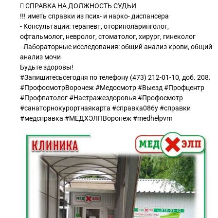
 СПРАВКА НА ДОЛЖНОСТЬ СУДЬИ
!!! иметь справки из псих- и нарко- диспансера
- Консультации: терапевт, оториноларинголог,
офтальмолог, невролог, стоматолог, хирург, гинеколог
- Лабораторные исследования: общий анализ крови, общий
анализ мочи
Будьте здоровы!
#Запишитесьсегодня по телефону (473) 212-01-10, доб. 208.
#ПрофосмотрВоронеж #Медосмотр #Выезд #Профцентр
#Профпатолог #Настражездоровья #Профосмотр
#санаторнокурортнаякарта #справка086у #справки
#медсправка #МЕДХЭЛПВоронеж #medhelpvrn