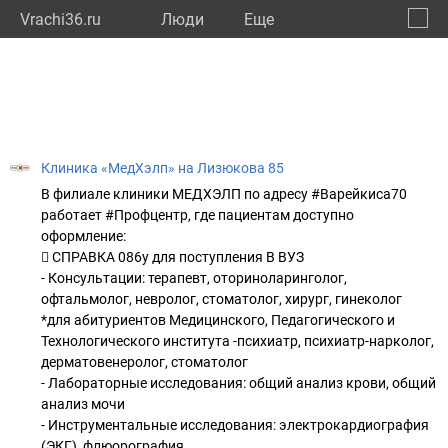
Vrachi36.ru
Люди
Eще
🔔
Ворон
🔍
Клиника «МедХэлп» на Лизюкова 85
В филиале клиники МЕДХЭЛП по адресу #Варейкиса70
работает #Профцентр, где пациентам доступно
оформление:
 СПРАВКА 086у для поступления В ВУЗ
- Консультации: терапевт, оториноларинголог,
офтальмолог, невролог, стоматолог, хирург, гинеколог
*для абитуриентов Медицинского, Педагогического и
Технологического института -психиатр, психиатр-нарколог,
дерматовенеролог, стоматолог
- Лабораторные исследования: общий анализ крови, общий
анализ мочи
- Инструментальные исследования: электрокардиография
(ЭКГ), флюорография