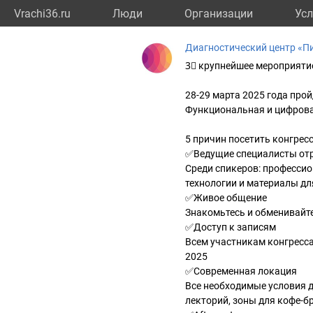
Vrachi36.ru
Люди
Организации
Усл
Диагностический центр «П
3⃣ крупнейшее мероприятие
28-29 марта 2025 года прой
Функциональная и цифрова
5 причин посетить конгрес
✅Ведущие специалисты от
Среди спикеров: професси
технологии и материалы д
✅Живое общение
Знакомьтесь и обменивайт
✅Доступ к записям
Всем участникам конгресса
2025
✅Современная локация
Все необходимые условия 
лекторий, зоны для кофе-