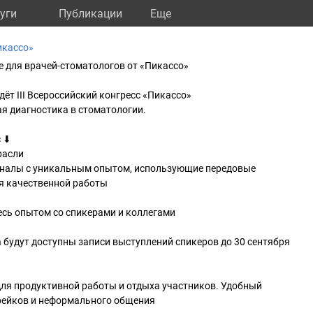
уги
Публикации
Eще
икассо»
 для врачей-стоматологов от «Пикассо»
дёт III Всероссийский конгресс «Пикассо»
я диагностика в стоматологии.
с ⬇
расли
оналы с уникальным опытом, использующие передовые
ля качественной работы
есь опытом со спикерами и коллегами
 будут доступны записи выступлений спикеров до 30 сентября
для продуктивной работы и отдыха участников. Удобный
брейков и неформального общения