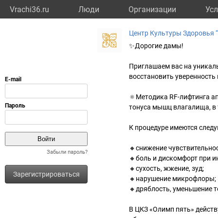
Vrachi36.ru
Люди
Организации
Усл
Центр Культуры Здоровья 
✨Дорогие дамы!
Приглашаем вас на уникал
восстановить уверенность 
🔅Методика RF-лифтинга а
тонуса мышц влагалища, в 
К процедуре имеются след
🔸снижение чувствительнос
Забыли пароль?
🔸боль и дискомфорт при и
🔸сухость, жжение, зуд;
Зарегистрироваться
🔸нарушение микрофлоры;
🔸дряблость, уменьшение т
В ЦКЗ «Олимп пять» действ