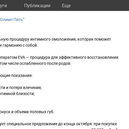
уги
Публикации
Eще
“Олимп Пять”
ьную процедуру интимного омоложения, которая поможет
и гармонию с собой.
ппаратом ЕVA — процедура для эффективного восстановления
том числе ослабленного после родов.
ующие показания:
ти и потеря влечения;
нтимной близости;
онуса и объема половых губ.
ует специальное предложение до конца октября: при покупке