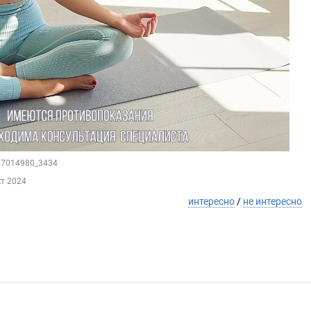
207014980_3434
кт 2024
интересно
/
не интересно