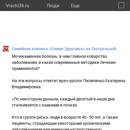
Vrachi36.ru
Люди
Eще
🔔
Ворон
🔍
Семейная клиника «Олимп Здоровья» на Театральной
Мочекаменная болезнь: в чем главное коварство
заболевания, и какие современные методики лечения
применяются?
На эти вопросы ответит врач-уролог Пилипенко Екатерина
Владимировна.
«По некоторым данным, каждый десятый в наши дни
сталкивается с камнями в почках.
Кто в группе риска: люди в возрасте 40–50 лет, а также
пациенты, страдающие некоторыми хроническими
заболеваниями или имеющие наследственную