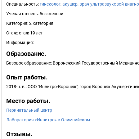
Специальность:
гинеколог
,
акушер
,
врач ультразвуковой диагн
Ученая степень:
без степени
Категория:
2 категория
Стаж:
стаж 19 лет
Информация:
Образование.
Базовое образование: Воронежский Государственный Медицински
Опыт работы.
2018-н. в.: ООО "Инвитро-Воронеж", город Воронеж Акушер-гине
Место работы.
Перинатальный центр
Лаборатория «Инвитро» в Олимпийском
Отзывы.