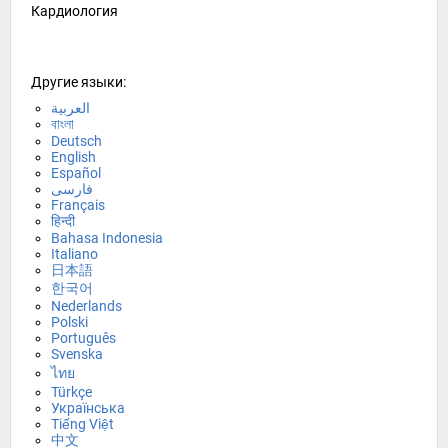
Кардиология
Другие языки:
العربية
বাংলা
Deutsch
English
Español
فارسی
Français
हिन्दी
Bahasa Indonesia
Italiano
日本語
한국어
Nederlands
Polski
Português
Svenska
ไทย
Türkçe
Українська
Tiếng Việt
中文