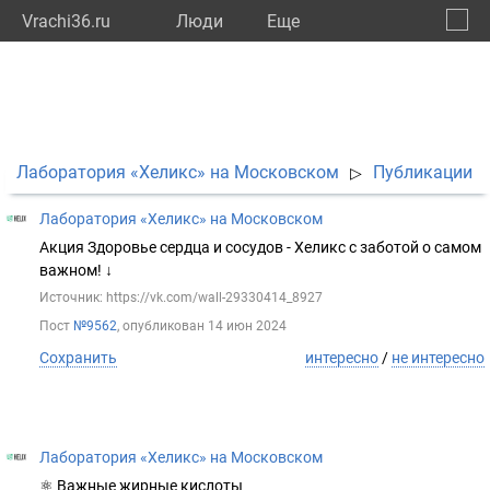
Vrachi36.ru
Люди
Eще
🔔
Ворон
🔍
Лаборатория «Хеликс» на Московском
Публикации
▷
Лаборатория «Хеликс» на Московском
Акция Здоровье сердца и сосудов - Хеликс с заботой о самом
важном! ↓
Источник: https://vk.com/wall-29330414_8927
Пост
№9562
, опубликован
14 июн 2024
Сохранить
интересно
/
не интересно
Лаборатория «Хеликс» на Московском
⚛ Важные жирные кислоты