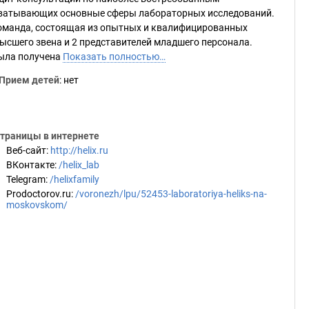
охватывающих основные сферы лабораторных исследований.
команда, состоящая из опытных и квалифицированных
ысшего звена и 2 представителей младшего персонала.
была получена
Показать полностью…
Прием детей
: нет
траницы в интернете
Веб-сайт
:
http://helix.ru
ВКонтакте
:
/helix_lab
Telegram
:
/helixfamily
Prodoctorov.ru
:
/voronezh/lpu/52453-laboratoriya-heliks-na-
moskovskom/