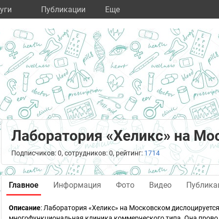
уги
Публикации
Eще
Лаборатория «Хеликс» на Мо
Подписчиков: 0, сотрудников: 0, рейтинг:
1714
Главное
Информация
Фото
Видео
Публика
Описание
: Лаборатория «Хеликс» на Московском дислоцируетс
многофункциональная клиника коммерческого типа. Она прово