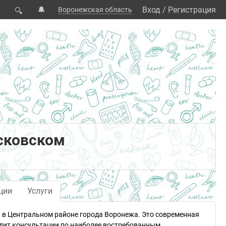
🔔
Вход
/
Регистрация
Воронежская область
🔍
сковском
ции
Услуги
я в Центральном районе города Воронежа. Это современная
дит консультации по наиболее востребованным