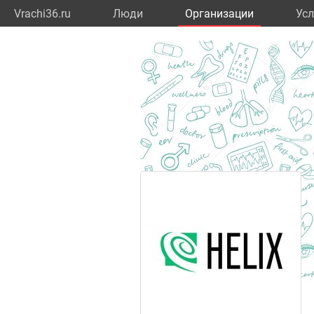
Vrachi36.ru
Люди
Организации
Усл