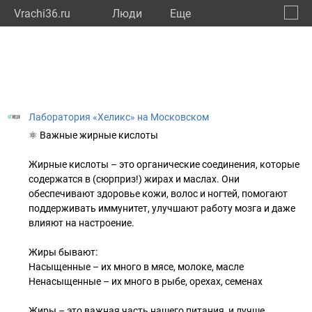
Vrachi36.ru
Люди
Eще
🔔
Ворон
🔍
Лаборатория «Хеликс» на Московском
⚛ Важные жирные кислоты
Жирные кислоты – это органические соединения, которые
содержатся в (сюрприз!) жирах и маслах. Они
обеспечивают здоровье кожи, волос и ногтей, помогают
поддерживать иммунитет, улучшают работу мозга и даже
влияют на настроение.
Жиры бывают:
Насыщенные – их много в мясе, молоке, масле
Ненасыщенные – их много в рыбе, орехах, семенах
Жиры – это важная часть нашего питания, и лучше