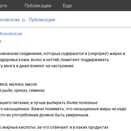
уги
Публикации
Eще
сковском
Публикации
▷
Московском
ы
нические соединения, которые содержатся в (сюрприз!) жирах и
здоровье кожи, волос и ногтей, помогают поддерживать
у мозга и даже влияют на настроение.
ясе, молоке, масле
 рыбе, орехах, семенах
ашего питания, и лучше выбирать более полезные
о насыщенных. Важно понимать, что насыщенные жиры не надо
сто их употребление должно быть умеренным.
о жирные кислоты: за что отвечают и в каких продуктах