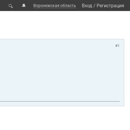
🔔
Вход
/
Регистрация
Воронежская область
🔍
#1