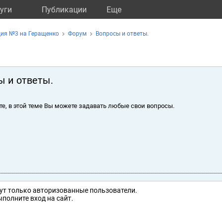
уги
Публикации
Eще
ция №3 на Геращенко
Форум
Вопросы и ответы.
ы и ответы.
те, в этой теме Вы можете задавать любые свои вопросы.
ут только авторизованные пользователи.
полните вход на сайт.