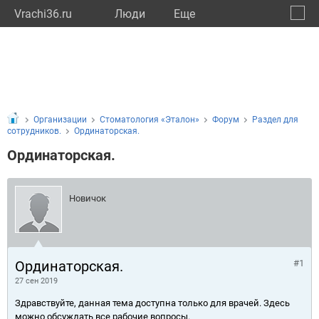
Vrachi36.ru
Люди
Eще
🔔
Ворон
🔍
Организации
Стоматология «Эталон»
Форум
Раздел для
сотрудников.
Ординаторская.
Ординаторская.
Новичок
Ординаторская.
#1
27 сен 2019
Здравствуйте, данная тема доступна только для врачей. Здесь
можно обсуждать все рабочие вопросы.