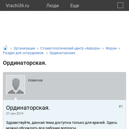
Vrachi36.ru
Люди
Eще
🔔
Ворон
🔍
Организации
Стоматологический центр «Аврора»
Форум
Раздел для сотрудников.
Ординаторская.
Ординаторская.
Новичок
Ординаторская.
#1
27 сен 2019
Здравствуйте, данная тема доступна только для врачей. Здесь
можно обсуждать все рабочие вопросы.