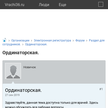
Vrachi36.ru
Люди
Eще
🔔
Ворон
🔍
Организации
Электронная регистратура
Форум
Раздел для
сотрудников.
Ординаторская.
Ординаторская.
Новичок
Ординаторская.
#1
27 сен 2019
Здравствуйте, данная тема доступна только для врачей. Здесь
можно обсуждать все рабочие вопросы.