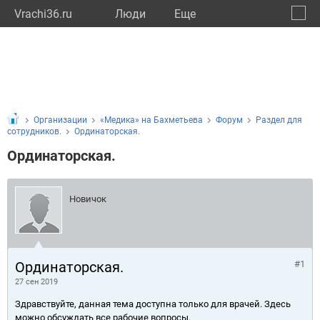
Vrachi36.ru
Люди
Eще
🔔
Ворон
🔍
Организации
«Медика» на Бахметьева
Форум
Раздел для
сотрудников.
Ординаторская.
Ординаторская.
Новичок
Ординаторская.
#1
27 сен 2019
Здравствуйте, данная тема доступна только для врачей. Здесь
можно обсуждать все рабочие вопросы.