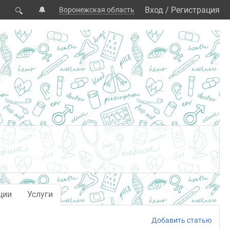
🔔
Вход
/
Регистрация
Воронежская область
🔍
ции
Услуги
Добавить статью