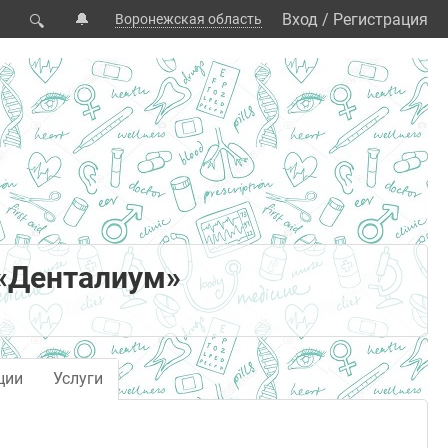
🔔
Вход
/
Регистрация
Воронежская область
🔍
 «Денталиум»
ции
Услуги