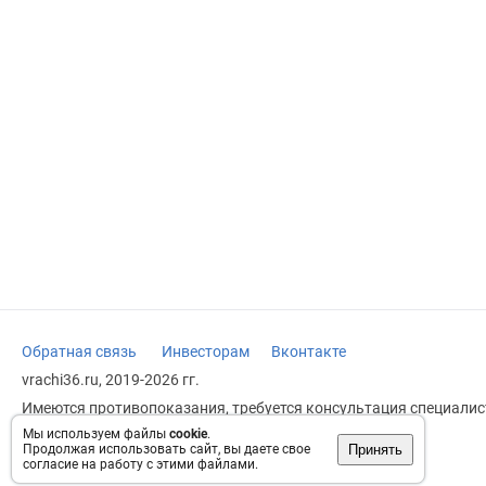
Обратная связь
Инвесторам
Вконтакте
vrachi36.ru, 2019-2026 гг.
Имеются противопоказания, требуется консультация специалист
заменяет прием врача.
Мы используем файлы
cookie
.
Принять
Продолжая использовать сайт, вы даете свое
Возрастное ограничение: 18+
согласие на работу с этими файлами.